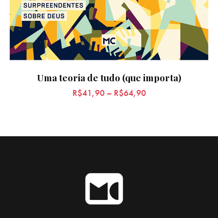
Uma teoria de tudo (que importa)
R$
41,90
–
R$
64,90