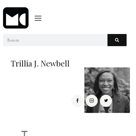
Trillia J. Newbell
T