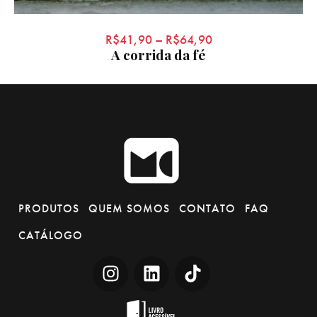
R$
41,90
–
R$
64,90
A corrida da fé
PRODUTOS
QUEM SOMOS
CONTATO
FAQ
CATÁLOGO