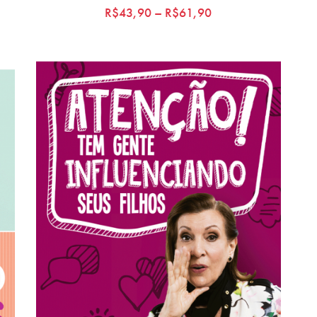
R$
43,90
–
R$
61,90