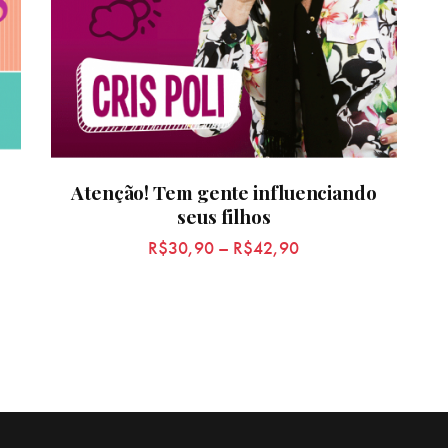
Atenção! Tem gente influenciando
seus filhos
R$
30,90
–
R$
42,90