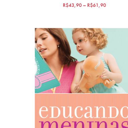
R$
43,90
–
R$
61,90