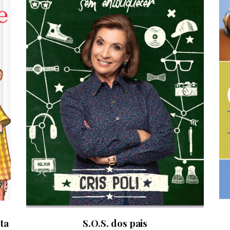
ta
S.O.S. dos pais