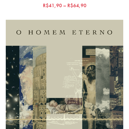
R$
41,90
–
R$
64,90