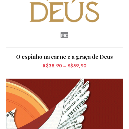
O espinho na carne e a graça de Deus
R$
38,90
–
R$
59,90