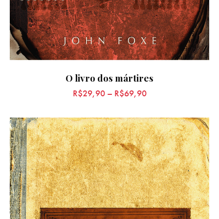
O livro dos mártires
R$
29,90
–
R$
69,90