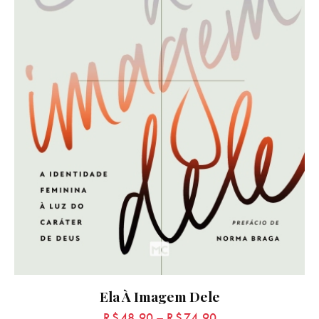
Ela À Imagem Dele
R$
48,90
–
R$
74,90