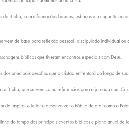
obre as principais doutrinas da fé cristã.
os da Bíblia, com informações básicas, esboços e a importância 
ervem de base para reflexão pessoal, discipulado individual ou 
rsonagens bíblicos que tiveram encontros especiais com Deus.
s dos principais desafios que o cristão enfrentará ao longo de su
 a Bíblia, que servem como referências para a jornada com Cris
im de inspirar o leitor a desenvolver o hábito de orar como a Pala
nha do tempo dos principais eventos bíblicos e plano anual de le