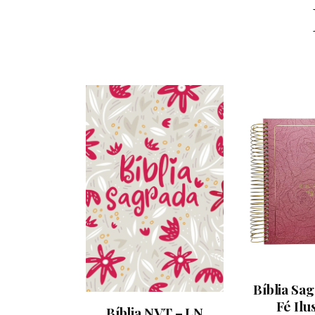
Bíblia Sa
Fé Ilu
Bíblia NVT – LN