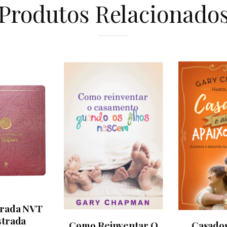
Produtos Relacionado
grada NVT
strada
Como Reinventar O
Casados