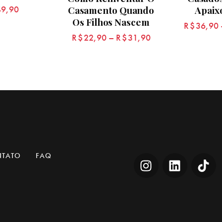
Casamento Quando
Apaix
49,90
Os Filhos Nascem
R$
36,90
R$
22,90
–
R$
31,90
NTATO
FAQ