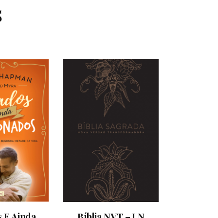
s
 E Ainda
Bíblia NVT – LN