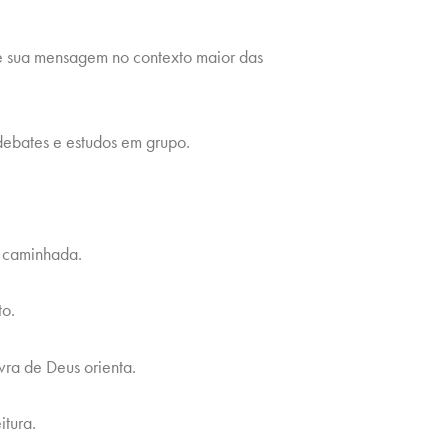
de sua mensagem no contexto maior das
debates e estudos em grupo.
a caminhada.
to.
vra de Deus orienta.
itura.