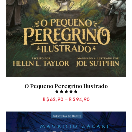
O Pequeno Peregrino Ilustrado
Rated
R$
62,90
–
R$
94,90
5.00
out of 5