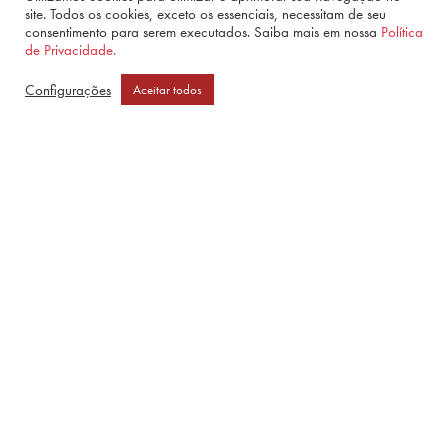
site. Todos os cookies, exceto os essenciais, necessitam de seu
consentimento para serem executados. Saiba mais em nossa
Política
de Privacidade.
Configurações
Aceitar todos
O Enigma Da Bíblia De Gutenberg
Rated
R$
34,90
–
R$
54,90
5.00
out of 5
PRODUTOS
QUEM SOMOS
CONTATO
FAQ