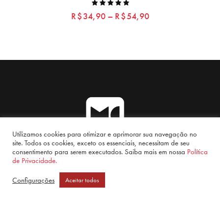
Rated
R$
34,90
–
R$
54,90
5.00
out of 5
Utilizamos cookies para otimizar e aprimorar sua navegação no
site. Todos os cookies, exceto os essenciais, necessitam de seu
PRODUTOS
QUEM SOMOS
CONTATO
FAQ
consentimento para serem executados. Saiba mais em nossa
Política
de Privacidade.
CATÁLOGO
Configurações
Aceitar todos