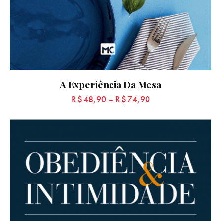
A Experiência Da Mesa
R$
48,90
–
R$
74,90