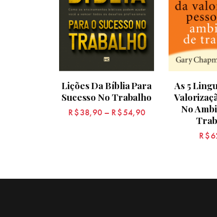
Lições Da Bíblia Para
As 5 Ling
Sucesso No Trabalho
Valorizaç
No Ambi
R$
38,90
–
R$
54,90
Trab
R$
6