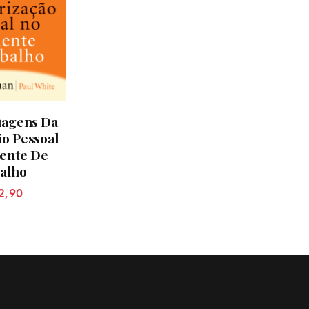
uagens Da
ão Pessoal
ente De
alho
2,90