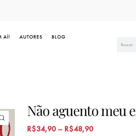
 AÍ!
AUTORES
BLOG
Não aguento meu 
R$
34,90
–
R$
48,90