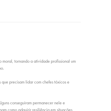
 moral, tornando a atividade profissional um
no.
 que precisam lidar com chefes tóxicos e
 Alguns conseguiram permanecer nele e
nam como adquirir resiliência em situações