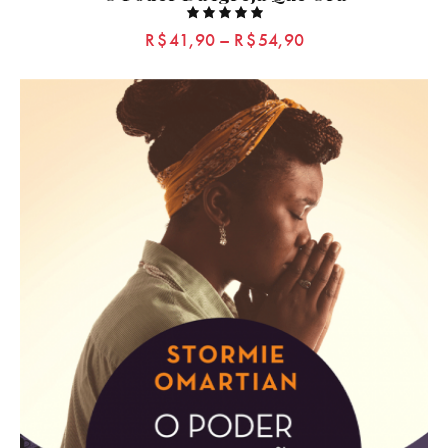
Rated
R$
41,90
–
R$
54,90
5.00
out of 5