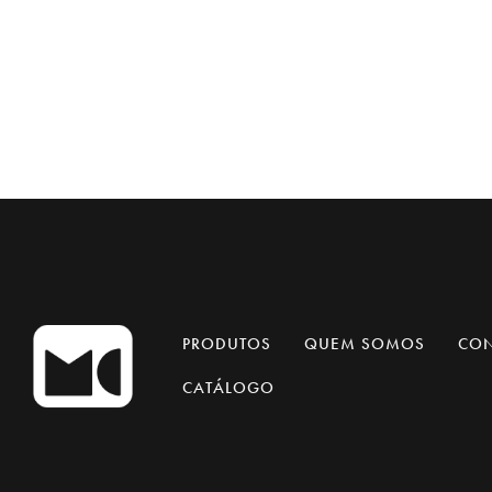
Bíblia 365 NAA Verde: A Palavra de
Deus em leituras diárias
R$
119,90