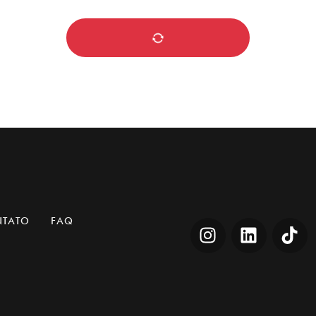
Jesus, o Livro
Rated
R$
69,90
–
R$
99,90
5.00
out of 5