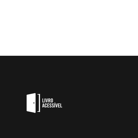
O livro mais lido do mundo
R$
9,90
–
R$
24,90