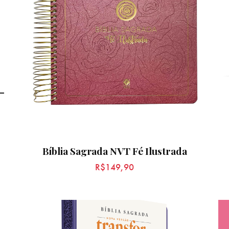
–
Bíblia Sagrada NVT Fé Ilustrada
R$
149,90