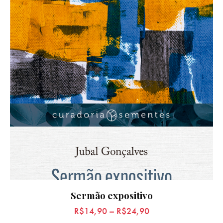
Sermão expositivo
R$
14,90
–
R$
24,90