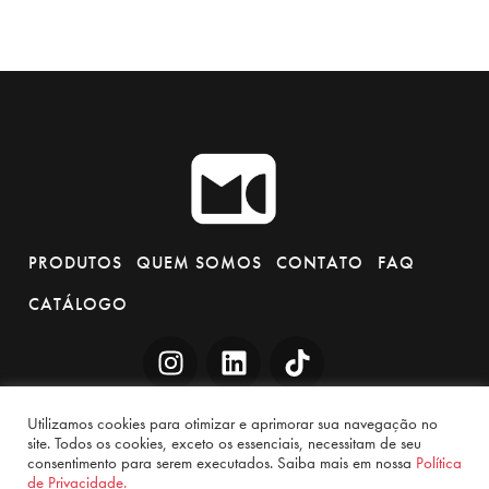
PRODUTOS
QUEM SOMOS
CONTATO
FAQ
CATÁLOGO
Utilizamos cookies para otimizar e aprimorar sua navegação no
site. Todos os cookies, exceto os essenciais, necessitam de seu
consentimento para serem executados. Saiba mais em nossa
Política
de Privacidade.