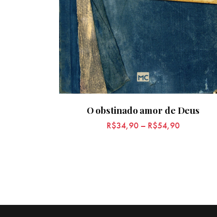
O obstinado amor de Deus
R$
34,90
–
R$
54,90