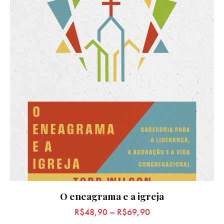
O eneagrama e a igreja
R$
48,90
–
R$
69,90