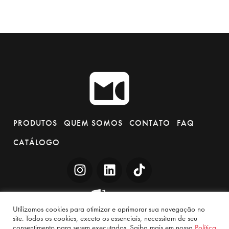
PRODUTOS
QUEM SOMOS
CONTATO
FAQ
CATÁLOGO
Utilizamos cookies para otimizar e aprimorar sua navegação no
site. Todos os cookies, exceto os essenciais, necessitam de seu
consentimento para serem executados. Saiba mais em nossa
Política