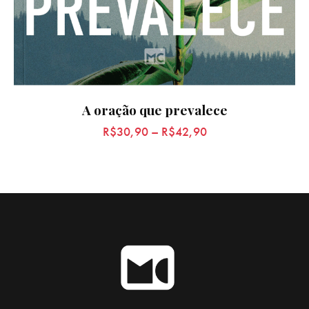
A oração que prevalece
R$
30,90
–
R$
42,90