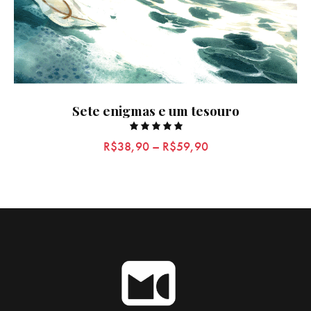
Sete enigmas e um tesouro
Rated
R$
38,90
–
R$
59,90
5.00
out of 5