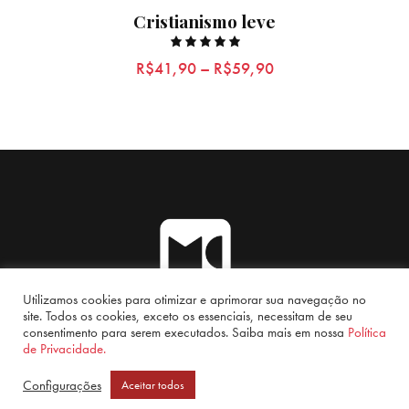
Cristianismo leve
Rated
R$
41,90
–
R$
59,90
5.00
out of 5
Utilizamos cookies para otimizar e aprimorar sua navegação no
PRODUTOS
QUEM SOMOS
CONTATO
FAQ
site. Todos os cookies, exceto os essenciais, necessitam de seu
consentimento para serem executados. Saiba mais em nossa
Política
CATÁLOGO
de Privacidade.
Configurações
Aceitar todos