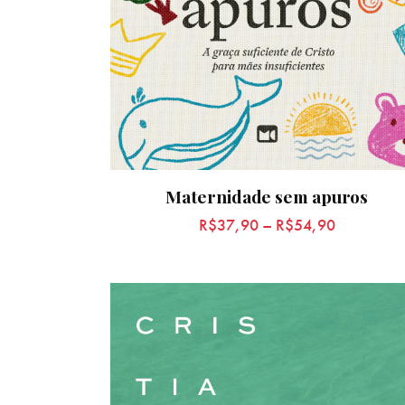
Maternidade sem apuros
R$
37,90
–
R$
54,90