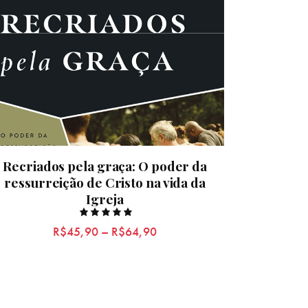
Recriados pela graça: O poder da
ressurreição de Cristo na vida da
Igreja
Rated
R$
45,90
–
R$
64,90
5.00
out of 5