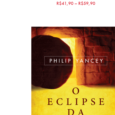
Rated
R$
41,90
–
R$
59,90
5.00
out of 5