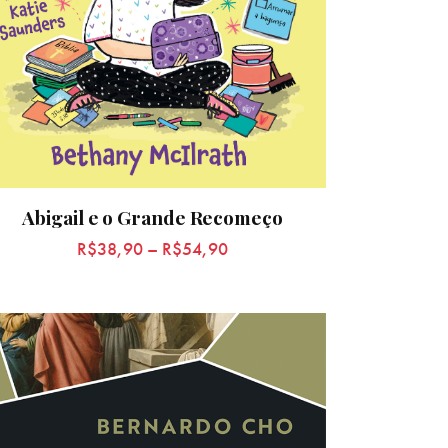
Abigail e o Grande Recomeço
R$
38,90
–
R$
54,90