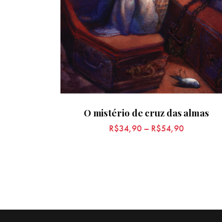
O mistério de cruz das almas
R$
34,90
–
R$
54,90