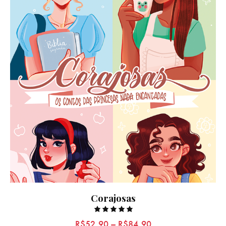
Corajosas
Rated
R$
52,90
–
R$
84,90