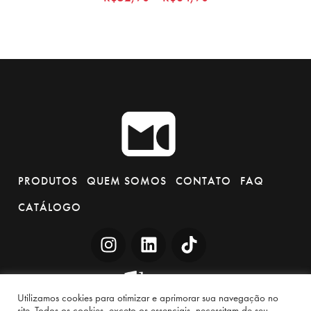
5.00
out of 5
PRODUTOS
QUEM SOMOS
CONTATO
FAQ
CATÁLOGO
Utilizamos cookies para otimizar e aprimorar sua navegação no
site. Todos os cookies, exceto os essenciais, necessitam de seu