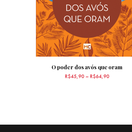
O poder dos avós que oram
R$
45,90
–
R$
64,90