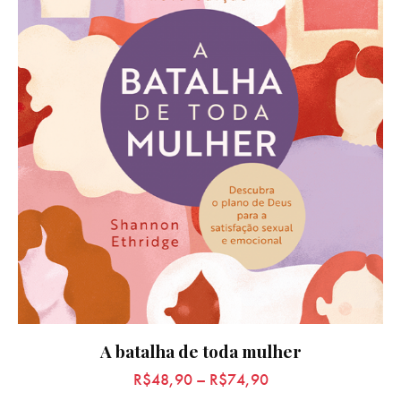
A batalha de toda mulher
R$
48,90
–
R$
74,90