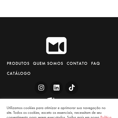
PRODUTOS
QUEM SOMOS
CONTATO
FAQ
CATÁLOGO
Utilizamos cookies para otimizar e aprimorar sua navegação no
site. Todos os cookies, exceto os essenciais, necessitam de seu
consentimento para serem executados. Saiba mais em nossa
Política