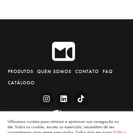
PRODUTOS
QUEM SOMOS
CONTATO
FAQ
CATÁLOGO
Utilizamos cookies para otimizar e aprimorar sua navegação no
site. Todos os cookies, exceto os essenciais, necessitam de seu
consentimento para serem executados. Saiba mais em nossa
Política