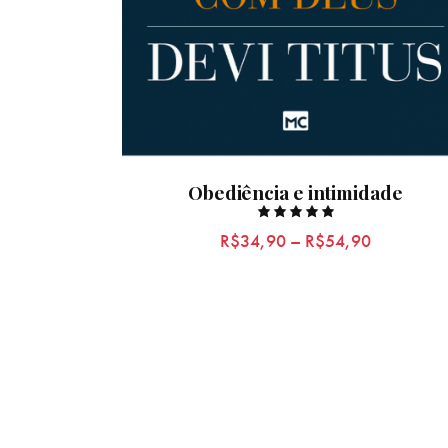
Obediência e intimidade
Rated
R$
34,90
–
R$
54,90
5.00
out of 5