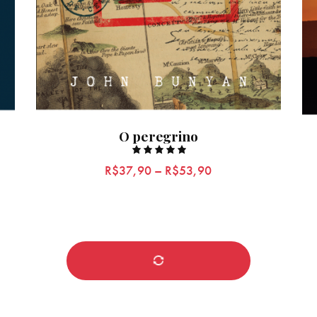
O peregrino
Rated
R$
37,90
–
R$
53,90
5.00
out of 5