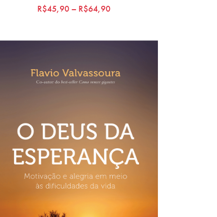
R$
45,90
–
R$
64,90