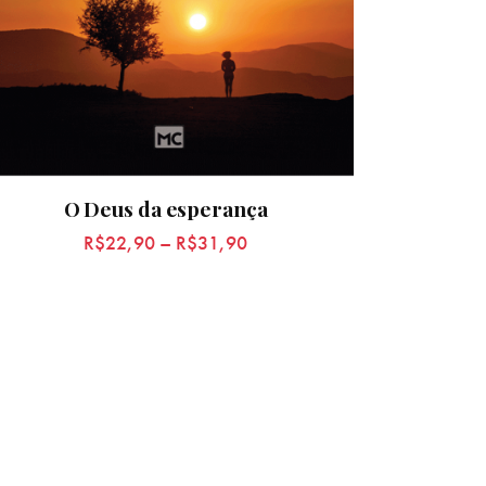
O Deus da esperança
R$
22,90
–
R$
31,90