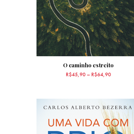
O caminho estreito
R$
45,90
–
R$
64,90