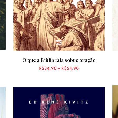
O que a Bíblia fala sobre oração
R$
34,90
–
R$
54,90