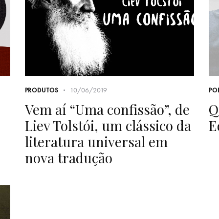
10/06/2019
PRODUTOS
PO
Vem aí “Uma confissão”, de
Q
Liev Tolstói, um clássico da
E
literatura universal em
nova tradução