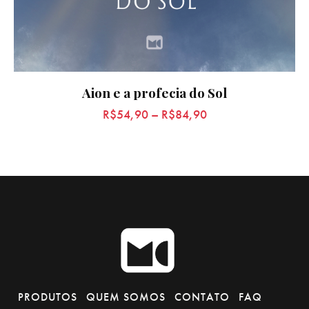
Aion e a profecia do Sol
R$
54,90
–
R$
84,90
PRODUTOS
QUEM SOMOS
CONTATO
FAQ