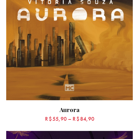
Aurora
R$
55,90
–
R$
84,90