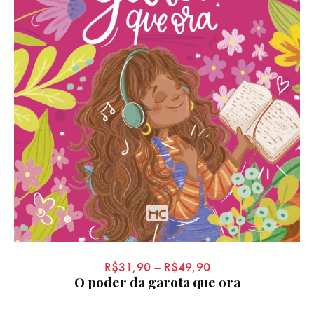
R$
31,90
–
R$
49,90
O poder da garota que ora