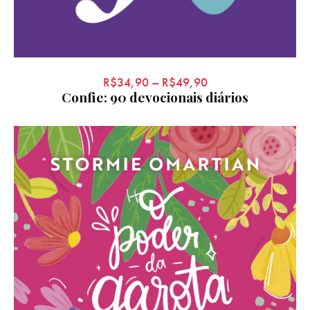
R$
34,90
–
R$
49,90
Confie: 90 devocionais diários