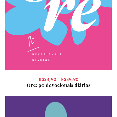
R$
34,90
–
R$
49,90
Ore: 90 devocionais diários