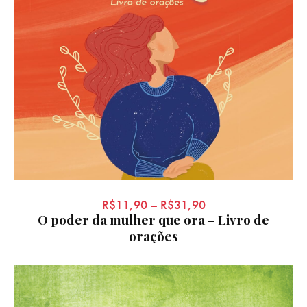
R$
11,90
–
R$
31,90
O poder da mulher que ora – Livro de
orações