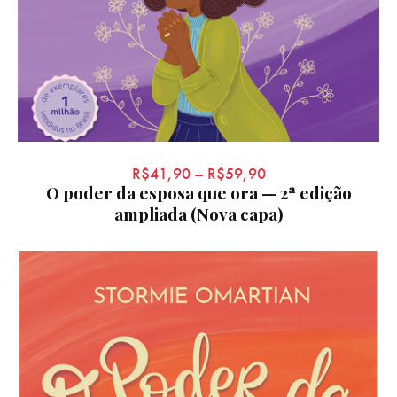
R$
41,90
–
R$
59,90
O poder da esposa que ora — 2ª edição
ampliada (Nova capa)