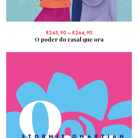
R$
45,90
–
R$
64,90
O poder do casal que ora