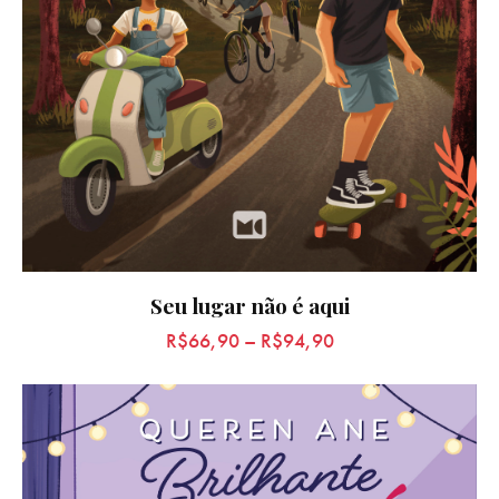
Seu lugar não é aqui
R$
66,90
–
R$
94,90