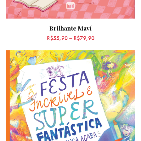
Brilhante Maví
R$
55,90
–
R$
79,90