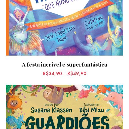
A festa incrível e superfantástica
R$
34,90
–
R$
49,90