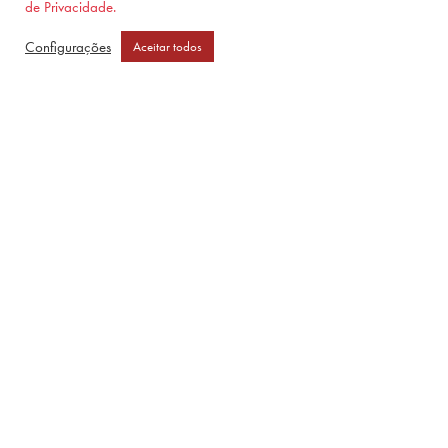
de Privacidade.
Configurações
Aceitar todos
Meu entardecer de outono
R$
59,90
–
R$
84,90