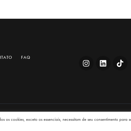
NTATO
FAQ
s
© 2026. Todos os direitos reservados.
dos os cookies, exceto os essenciais, necessitam de seu consentimento para 