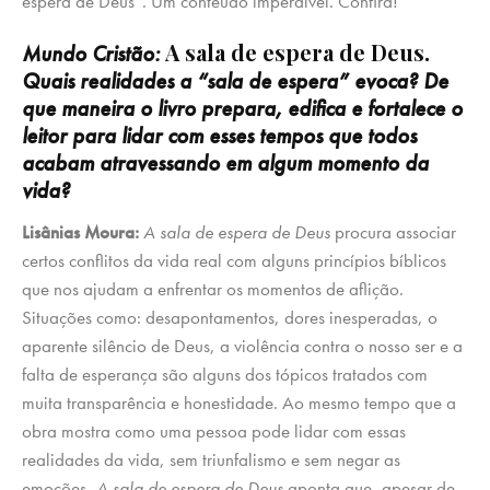
espera de Deus”. Um conteúdo imperdível. Confira!
A sala de espera de Deus.
Mundo Cristão:
Quais realidades a “sala de espera” evoca
? De
que maneira o livro prepara, edifica e fortalece o
leitor para lidar com esses tempos que todos
acabam atravessando em algum momento da
vida
?
Lisânias Moura:
A sala de espera de Deus
procura associar
certos conflitos da vida real com alguns princípios bíblicos
que nos ajudam a enfrentar os momentos de aflição.
Situações como: desapontamentos, dores inesperadas, o
aparente silêncio de Deus, a violência contra o nosso ser e a
falta de esperança são alguns dos tópicos tratados com
muita transparência e honestidade. Ao mesmo tempo que a
obra mostra como uma pessoa pode lidar com essas
realidades da vida, sem triunfalismo e sem negar as
emoções,
A sala de espera de Deus
aponta que, apesar de