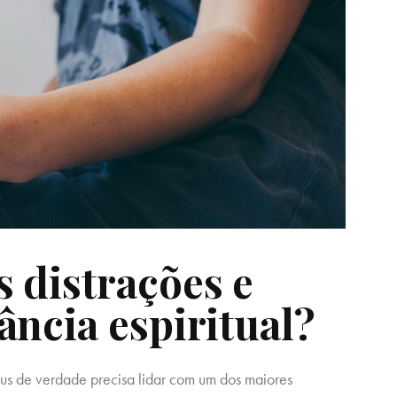
 distrações e
ância espiritual?
s de verdade precisa lidar com um dos maiores