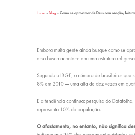
Início
»
Blog
»
Como se aproximar de Deus com oração, leitura 
Embora muita gente ainda busque como se apr
essa busca acontece em uma estrutura religiosa
Segundo o IBGE, o número de brasileiros que 
8% em 2010 — uma alta de dez vezes em quat
E a tendência continua: pesquisa do Datafolha
representa 10% da população.
O afastamento, no entanto, não significa de
indicam que 25% das pessoas entrevistadas se 