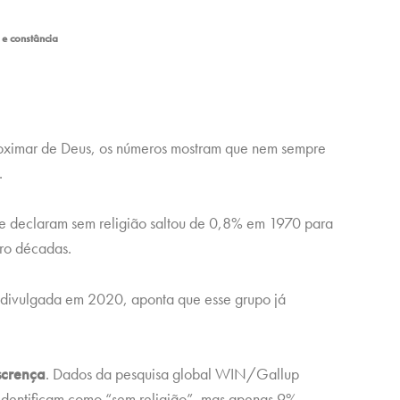
e constância
oximar de Deus, os números mostram que nem sempre
.
se declaram sem religião saltou de 0,8% em 1970 para
ro décadas.
, divulgada em 2020, aponta que esse grupo já
scrença
. Dados da pesquisa global WIN/Gallup
identificam como “sem religião”, mas apenas 9%