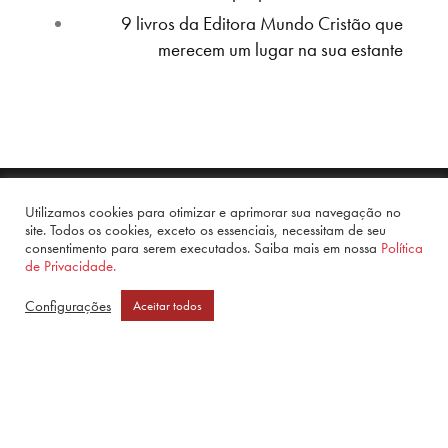
9 livros da Editora Mundo Cristão que
merecem um lugar na sua estante
Utilizamos cookies para otimizar e aprimorar sua navegação no
site. Todos os cookies, exceto os essenciais, necessitam de seu
consentimento para serem executados. Saiba mais em nossa
Política
de Privacidade.
Configurações
Aceitar todos
PRODUTOS
QUEM SOMOS
CONTATO
FAQ
CATÁLOGO