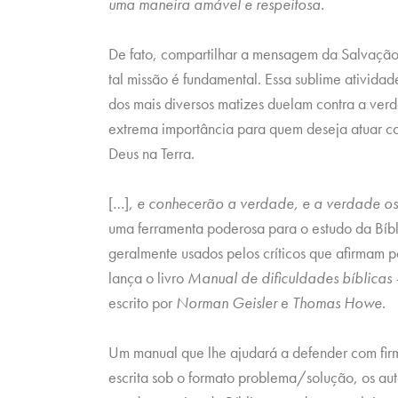
uma maneira amável e respeitosa.
De fato, compartilhar a mensagem da Salvação
tal missão é fundamental. Essa sublime atividad
dos mais diversos matizes duelam contra a verd
extrema importância para quem deseja atuar co
Deus na Terra.
[…],
e conhecerão a verdade, e a verdade os 
uma ferramenta poderosa para o estudo da Bíbli
geralmente usados pelos críticos que afirmam p
lança o livro
Manual de dificuldades bíblicas
escrito por
Norman Geisler
e
Thomas Howe
.
Um manual que lhe ajudará a defender com firm
escrita sob o formato problema/solução, os au