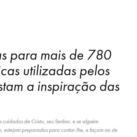
tas para mais de 780
as utilizadas pelos
estam a inspiração das
 cuidados de Cristo, seu Senhor, e se alguém
, estejam preparados para contar-lhe, e façam-no de