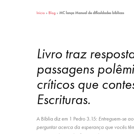
Início
»
Blog
»
MC lança Manual de dificuldades bíblicas
Livro traz respos
passagens polêmic
críticos que cont
Escrituras.
A Bíblia diz em 1 Pedro 3.15:
Entreguem-se aos
perguntar acerca da esperança que vocês têm