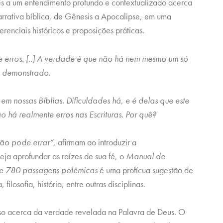
res a um entendimento profundo e contextualizado acerca
arrativa bíblica, de Gênesis a Apocalipse, em uma
enciais históricos e proposições práticas.
de erros. [..] A verdade é que não há nem mesmo um só
do demonstrado.
em nossas Bíblias. Dificuldades há, e é delas que este
ão há realmente erros nas Escrituras. Por quê?
não pode errar”
, afirmam ao introduzir a
ja aprofundar as raízes de sua fé, o
Manual de
 de 780 passagens polêmicas
é uma profícua sugestão de
filosofia, história, entre outras disciplinas.
so acerca da verdade revelada na Palavra de Deus. O