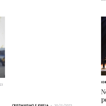
IG
23
30/11/2023
CRISTIANISMO E IGREJA
N
Palavras que transformam
p
de Cacau Marques