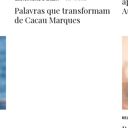
a
A
17/11/2023
AUTOR
RE
Quem é Bernardo Cho?
P