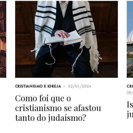
02/01/2024
CRISTIANISMO E IGREJA
CR
28
Como foi que o
I
cristianismo se afastou
j
tanto do judaísmo?