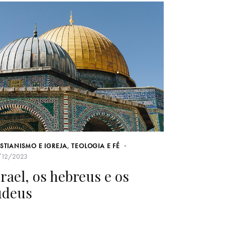
ISTIANISMO E IGREJA
,
TEOLOGIA E FÉ
/12/2023
srael, os hebreus e os
udeus