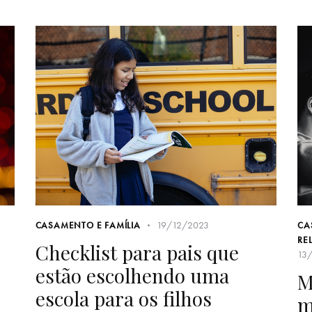
19/12/2023
CASAMENTO E FAMÍLIA
CA
RE
o
Checklist para pais que
13
estão escolhendo uma
M
escola para os filhos
m