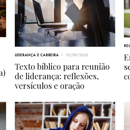
RE
E
10/09/2025
LIDERANÇA E CARREIRA
Texto bíblico para reunião
s
a)
de liderança: reflexões,
c
versículos e oração