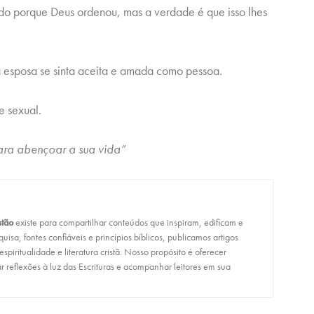
do porque Deus ordenou, mas a verdade é que isso lhes
a esposa se sinta aceita e amada como pessoa.
e sexual.
ra abençoar a sua vida”
stão
existe para compartilhar conteúdos que inspiram, edificam e
isa, fontes confiáveis e princípios bíblicos, publicamos artigos
, espiritualidade e literatura cristã. Nosso propósito é oferecer
r reflexões à luz das Escrituras e acompanhar leitores em sua