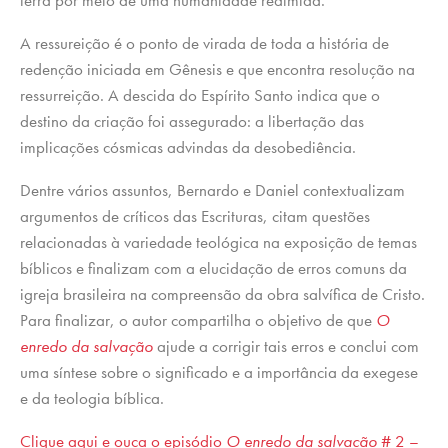
terra por meio de uma humanidade redimida.
A ressureição é o ponto de virada de toda a história de
redenção iniciada em Gênesis e que encontra resolução na
ressurreição. A descida do Espírito Santo indica que o
destino da criação foi assegurado: a libertação das
implicações cósmicas advindas da desobediência.
Dentre vários assuntos, Bernardo e Daniel contextualizam
argumentos de críticos das Escrituras, citam questões
relacionadas à variedade teológica na exposição de temas
bíblicos e finalizam com a elucidação de erros comuns da
igreja brasileira na compreensão da obra salvífica de Cristo.
Para finalizar, o autor compartilha o objetivo de que
O
enredo da salvação
ajude a corrigir tais erros e conclui com
uma síntese sobre o significado e a importância da exegese
e da teologia bíblica.
Clique aqui e ouça o episódio
O enredo da salvação
# 2 –