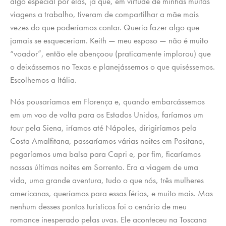
algo especial por elas, já que, em virtude de minhas muitas
viagens a trabalho, tiveram de compartilhar a mãe mais
vezes do que poderíamos contar. Queria fazer algo que
jamais se esqueceriam. Keith — meu esposo — não é muito
“voador”, então ele abençoou (praticamente implorou) que
o deixássemos no Texas e planejássemos o que quiséssemos.
Escolhemos a Itália.
Nós pousaríamos em Florença e, quando embarcássemos
em um voo de volta para os Estados Unidos, faríamos um
tour
pela Siena, iríamos até Nápoles, dirigiríamos pela
Costa Amalfitana, passaríamos várias noites em Positano,
pegaríamos uma balsa para Capri e, por fim, ficaríamos
nossas últimas noites em Sorrento. Era a viagem de uma
vida, uma grande aventura, tudo o que nós, três mulheres
americanas, queríamos para essas férias, e muito mais. Mas
nenhum desses pontos turísticos foi o cenário de meu
romance inesperado pelas uvas. Ele aconteceu na Toscana