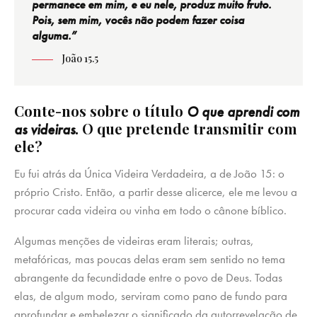
permanece em mim, e eu nele, produz muito fruto.
Pois, sem mim, vocês não podem fazer coisa
alguma.”
João 15.5
Conte-nos sobre o título
O que aprendi com
. O que pretende transmitir com
as videiras
ele?
Eu fui atrás da Única Videira Verdadeira, a de João 15: o
próprio Cristo. Então, a partir desse alicerce, ele me levou a
procurar cada videira ou vinha em todo o cânone bíblico.
Algumas menções de videiras eram literais; outras,
metafóricas, mas poucas delas eram sem sentido no tema
abrangente da fecundidade entre o povo de Deus. Todas
elas, de algum modo, serviram como pano de fundo para
aprofundar e embelezar o significado da autorrevelação de