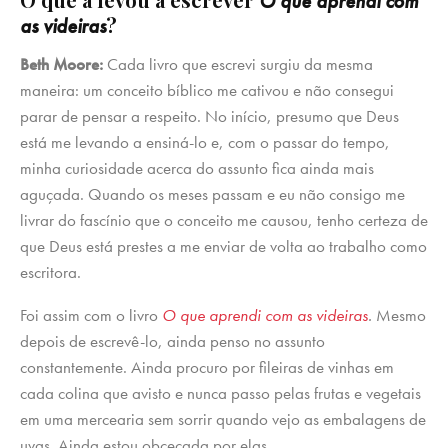
O que aprendi com
?
as videiras
Beth Moore:
Cada livro que escrevi surgiu da mesma
maneira: um conceito bíblico me cativou e não consegui
parar de pensar a respeito. No início, presumo que Deus
está me levando a ensiná-lo e, com o passar do tempo,
minha curiosidade acerca do assunto fica ainda mais
aguçada. Quando os meses passam e eu não consigo me
livrar do fascínio que o conceito me causou, tenho certeza de
que Deus está prestes a me enviar de volta ao trabalho como
escritora.
Foi assim com o livro
O que aprendi com as videiras
.
Mesmo
depois de escrevê-lo, ainda penso no assunto
constantemente. Ainda procuro por fileiras de vinhas em
cada colina que avisto e nunca passo pelas frutas e vegetais
em uma mercearia sem sorrir quando vejo as embalagens de
uvas. Ainda estou obcecada por elas.