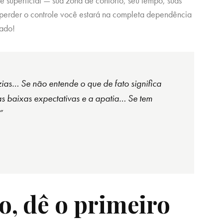
 é superficial — sua zona de conforto, seu tempo, suas
 perder o controle você estará na completa dependência
iado!
zias…
Se não entende o que de fato significa
as baixas expectativas e a apatia…
Se tem
”
, dê o primeiro