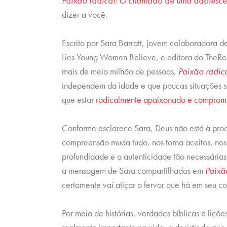
Paixão radical: O chamado de uma adolescent
dizer a você.
Escrito por Sara Barratt, jovem colaboradora d
Lies Young Women Believe, e editora do TheRe
mais de meio milhão de pessoas,
Paixão radic
independem da idade e que poucas situações 
que estar
radicalmente apaixonado e compromi
Conforme esclarece Sara, Deus não está à procu
compreensão muda tudo, nos torna aceitos, nos 
profundidade e a autenticidade tão necessária
a mensagem de Sara compartilhados em
Paixão
certamente vai atiçar o fervor que há em seu c
Por meio de histórias, verdades bíblicas e liçõe