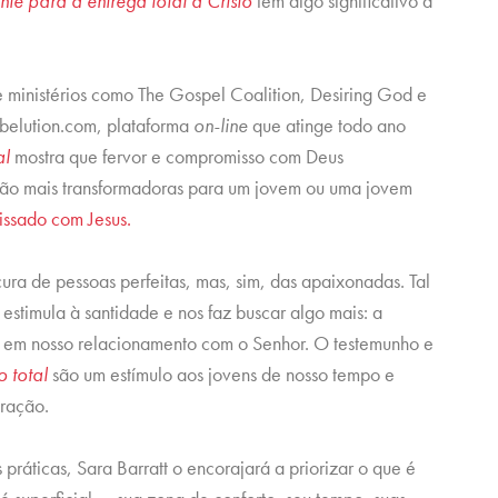
e para a entrega total a Cristo
tem algo significativo a
e ministérios como The Gospel Coalition, Desiring God e
belution.com, plataforma
on-line
que atinge todo ano
al
mostra que fervor e compromisso com Deus
são mais transformadoras para um jovem ou uma jovem
ssado com Jesus.
ra de pessoas perfeitas, mas, sim, das apaixonadas. Tal
estimula à santidade e nos faz buscar algo mais: a
s em nosso relacionamento com o Senhor. O testemunho e
 total
são um estímulo aos jovens de nosso tempo e
oração.
s práticas, Sara Barratt o encorajará a priorizar o que é