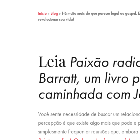
Início
»
Blog
»
Há muito mais do que parecer legal ou gospel. E
revolucionar sua vida!
Leia
Paixão radic
Barratt, um livro 
caminhada com J
Você sente necessidade de buscar um relaciona
percepção é que existe algo mais que pode e p
simplesmente frequentar reuniões que, embora 