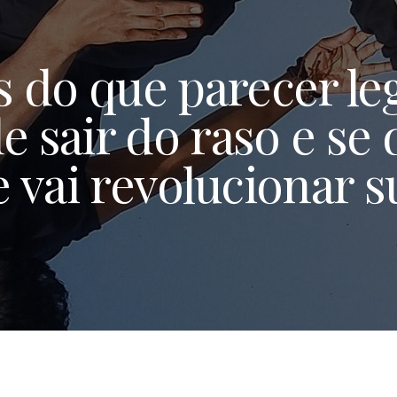
 do que parecer leg
e sair do raso e se
 vai revolucionar su