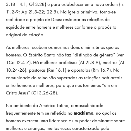
3.18—4.1; Gl 3.28) e para estabelecer uma nova ordem (Is
11.2-9; Ap 21.5-22; 22.5). Na igreja primitiva, torna-se
realidade o projeto de Deus: restaurar as relações de
equidade entre homens e mulheres conforme o propósito
original da criação.
As mulheres recebem os mesmos dons e ministérios que os
homens. O Espírito Santo não faz “distinção de gênero” (ver
1Co 12.4-7). Há mulheres profetisas (At 21.8-9), mestras (At
18.24-26), pastoras (Rm 16.1) e apóstolas (Rm 16.7). Na
comunidade do reino são superadas as relações patriarcais
entre homens e mulheres, para que nos tornemos “um em
Cristo Jesus” (Gl 3.26-28).
No ambiente da América Latina, a masculinidade
frequentemente tem se refletido no
machismo
, no qual os
homens exercem uma liderança e um poder dominante sobre
mulheres e crianças, muitas vezes caracterizado pela