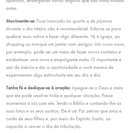
oportuno, enxergando novos ângulos que não tinha notado
antes.
Movimente-se:
Ficar trancado no quarto e de pijamas
durante o dia inteiro não é recomendável. Esforce-se para
quebrar essa rotina e fazer algo diferente. Vá à igreja, ao
shopping ou marque um jantar com amigos. Um curso novo,
por exemplo, pode ser um meio de fazer novos contatos e
estabelecer uma nova e empolgante meta. O importante é
sair da inércia e dar a oportunidade a você mesmo de
experimentar algo estimulante em seu dia a dia.
Tenha fé e dedique-se à oração:
Apegue-se a Deus e creia
que ele pode resolver toda e qualquer situação. Passe
momentos a sós com ele, lendo a Bíblia e contando-lhe as
suas lutas e os seus sonhos. Ele é um Pai zeloso que ama e
cuida de seus filhos e, por meio do Espírito Santo, os
capacita a vencer o dia da tribulação.