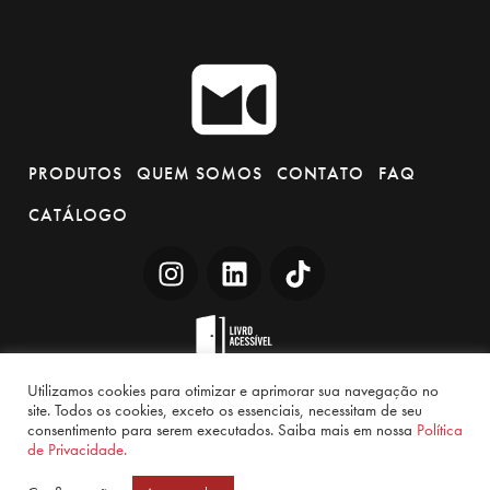
PRODUTOS
QUEM SOMOS
CONTATO
FAQ
CATÁLOGO
Utilizamos cookies para otimizar e aprimorar sua navegação no
site. Todos os cookies, exceto os essenciais, necessitam de seu
consentimento para serem executados. Saiba mais em nossa
Política
Sas
© 2026. Todos os direitos reservados.
de Privacidade.