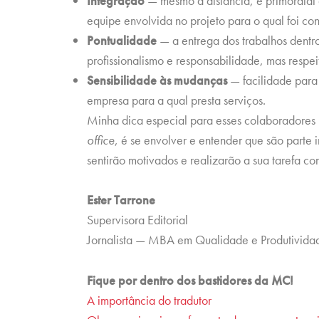
Integração
— mesmo à distância, é primordial
equipe envolvida no projeto para o qual foi con
Pontualidade
— a entrega dos trabalhos dentr
profissionalismo e responsabilidade, mas respe
Sensibilidade às mudanças
— facilidade para
empresa para a qual presta serviços.
Minha dica especial para esses colaboradore
office
, é se envolver e entender que são parte 
sentirão motivados e realizarão a sua tarefa c
Ester Tarrone
Supervisora Editorial
Jornalista — MBA em Qualidade e Produtivida
Fique por dentro dos bastidores da MC!
A importância do tradutor