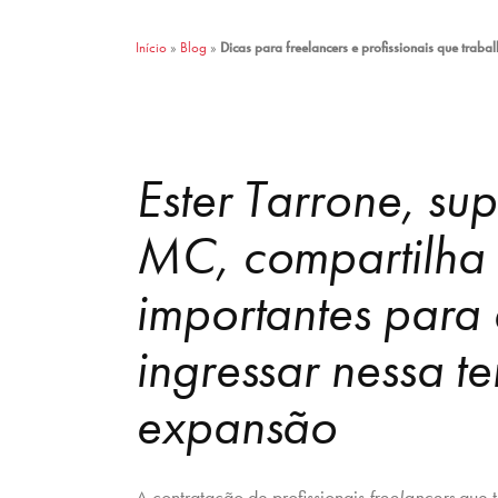
Início
»
Blog
»
Dicas para freelancers e profissionais que trab
Ester Tarrone, sup
MC, compartilha 
importantes para
ingressar nessa t
expansão
A contratação de profissionais
freelancers
que 