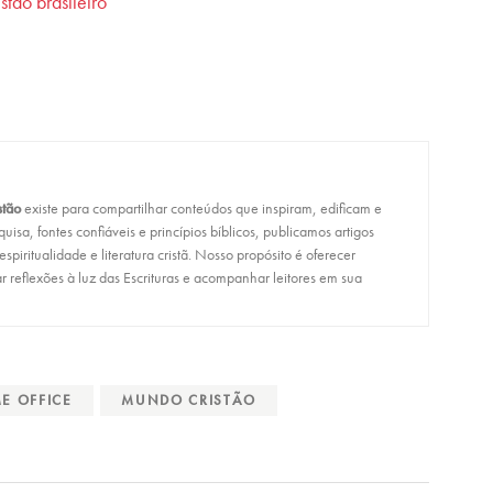
tão brasileiro
stão
existe para compartilhar conteúdos que inspiram, edificam e
isa, fontes confiáveis e princípios bíblicos, publicamos artigos
, espiritualidade e literatura cristã. Nosso propósito é oferecer
r reflexões à luz das Escrituras e acompanhar leitores em sua
E OFFICE
MUNDO CRISTÃO