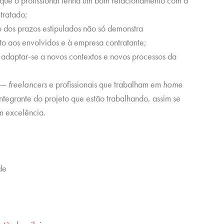
 que o profissional tenha um bom relacionamento com a
tratado;
o dos prazos estipulados não só demonstra
ito aos envolvidos e à empresa contratante;
 adaptar-se a novos contextos e novos processos da
s —
freelancers
e profissionais que trabalham em
home
integrante do projeto que estão trabalhando, assim se
om excelência.
de