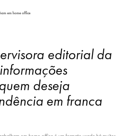
alham em home office
ervisora editorial da
informações
 quem deseja
endência em franca
trabalham em
home office
é um formato usado há muitos