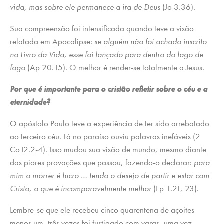
vida, mas sobre ele permanece a ira de Deus
(Jo 3.36)
.
Sua compreensão foi intensificada quando teve a visão
relatada em Apocalipse:
se alguém não foi achado inscrito
no Livro da Vida, esse foi lançado para dentro do lago de
fogo
(Ap 20.15). O melhor é render-se totalmente a Jesus.
Por que é importante para o cristão refletir sobre o céu e a
eternidade?
O apóstolo Paulo teve a experiência de ter sido arrebatado
ao terceiro céu. Lá no paraíso ouviu palavras inefáveis (2
Co12.2-4). Isso mudou sua visão de mundo, mesmo diante
das piores provações que passou, fazendo-o declarar:
para
mim o morrer é lucro … tendo o desejo de partir e estar com
Cristo, o que é incomparavelmente melhor
(Fp 1.21, 23).
Lembre-se que ele recebeu cinco quarentena de açoites
menos um, três vezes foi fustigado com varas, uma vez