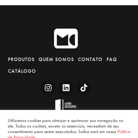
PRODUTOS
QUEM SOMOS
CONTATO
FAQ
CATÁLOGO
Utilizamos cookies para otimizar e aprimorar sua navegação no
site. Todos os cookies, exceto os essenciais, necessitam de seu
consentimento para serem executados. Saiba mais em nossa
Política
de Privacidade.
Sas
© 2026. Todos os direitos reservados.