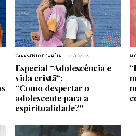
17/03/2023
CASAMENTO E FAMÍLIA
BL
Especial “Adolescência e
“
vida cristã”:
m
ns
“Como despertar o
m
adolescente para a
c
espiritualidade?”