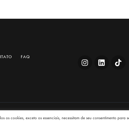
NTATO
FAQ
s
© 2026. Todos os direitos reservados.
dos os cookies, exceto os essenciais, necessitam de seu consentimento para 